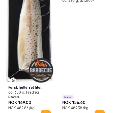
ca. 320 g, SALMA®
Fersk fjellørret filet
ca. 350 g, Fredriks
Røkeri
New!
NOK 169.00
NOK 156.60
NOK 482.86 /kg
NOK 489.38 /kg