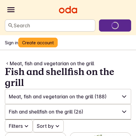
Search
Sign in
Create account
Meat, fish and vegetarian on the grill
Fish and shellfish on the
grill
Meat, fish and vegetarian on the grill
(188)
✓
All
(599)
Fish and shellfish on the grill
(26)
✓
BBQ news
(63)
✓
Filters
All
(188)
Sort by