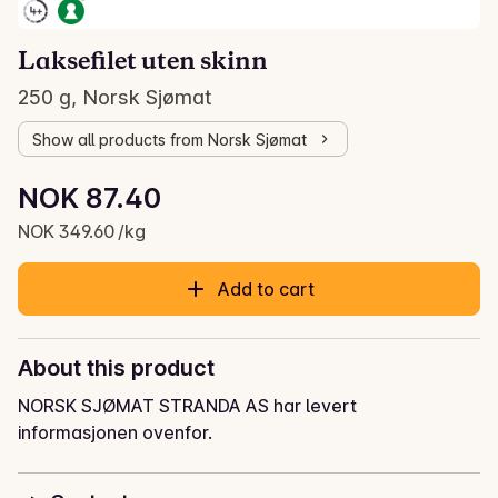
Laksefilet uten skinn
250 g, Norsk Sjømat
Show all products from Norsk Sjømat
Unit price: NOK 349.60 /kg
NOK 87.40
Current price is: NOK 87.40
NOK 349.60 /kg
Add to cart
About this product
NORSK SJØMAT STRANDA AS har levert
informasjonen ovenfor.