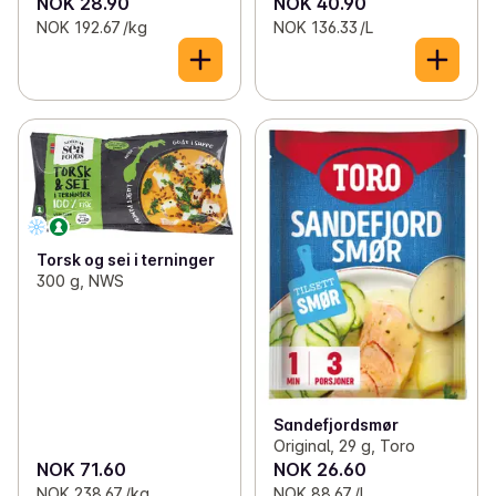
NOK 28.90
NOK 40.90
NOK 192.67 /kg
NOK 136.33 /L
Torsk og sei i terninger
300 g, NWS
Sandefjordsmør
Original, 29 g, Toro
NOK 71.60
NOK 26.60
NOK 238.67 /kg
NOK 88.67 /L