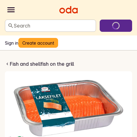
Search
Sign in
Create account
let uten skinn
Fish and shellfish on the grill