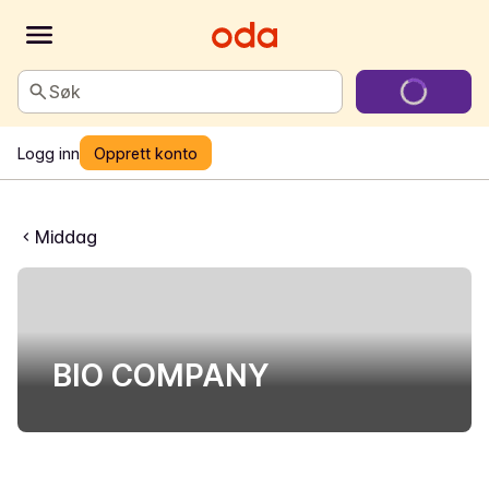
Søk
Logg inn
Opprett konto
Middag
BIO COMPANY