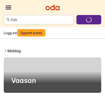
Søk
Logg inn
Opprett konto
Middag
Vaasan