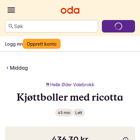
Søk
Logg inn
Opprett konto
Middag
Helle Øder Valebrokk
Kjøttboller med ricotta
45 min
Lett
436,30 kr