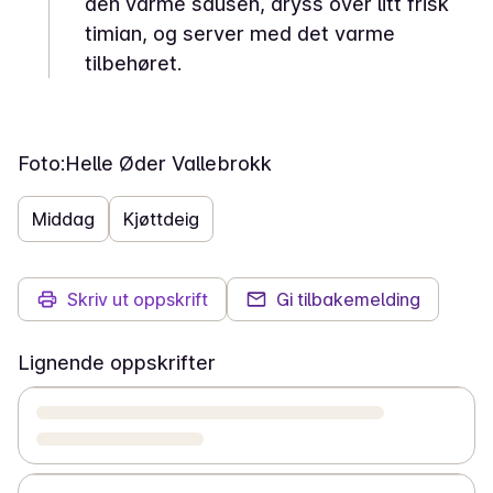
den varme sausen, dryss over litt frisk
timian, og server med det varme
tilbehøret.
Foto:
Helle Øder Vallebrokk
Middag
Kjøttdeig
Skriv ut oppskrift
Gi tilbakemelding
Lignende oppskrifter