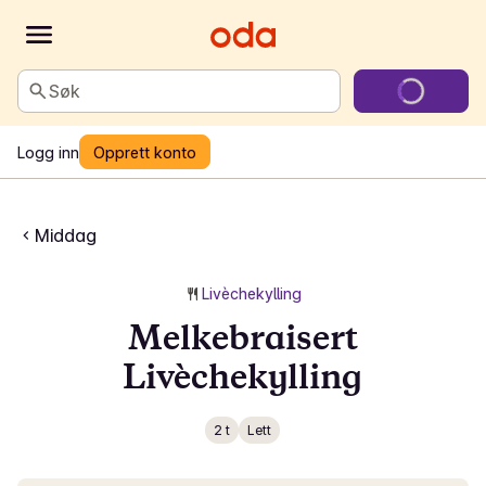
Søk
Logg inn
Opprett konto
Middag
Livèchekylling
Melkebraisert
Livèchekylling
2 t
Lett