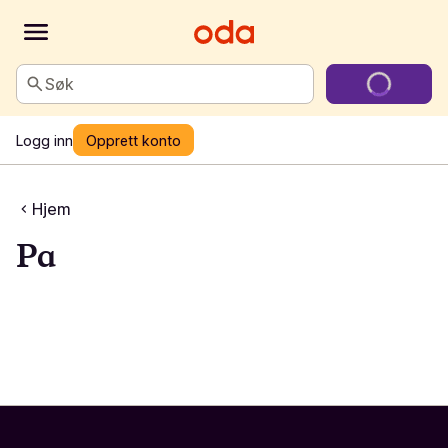
Søk
Logg inn
Opprett konto
Hjem
Pa