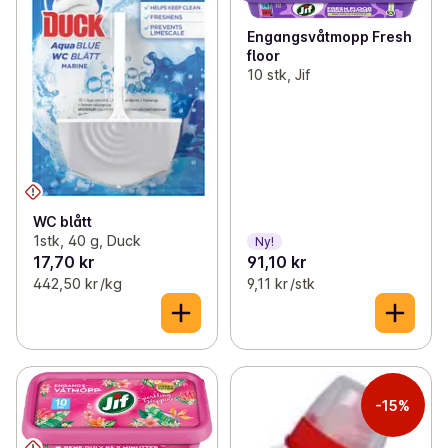
Engangsvåtmopp Fresh
floor
10 stk, Jif
WC blått
1stk, 40 g, Duck
Ny!
17,70 kr
91,10 kr
442,50 kr /kg
9,11 kr /stk
-15%