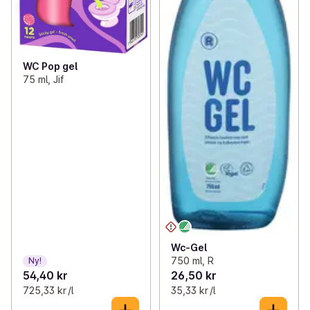
WC Pop gel
75 ml, Jif
Wc-Gel
750 ml, R
Ny!
54,40 kr
26,50 kr
725,33 kr /l
35,33 kr /l