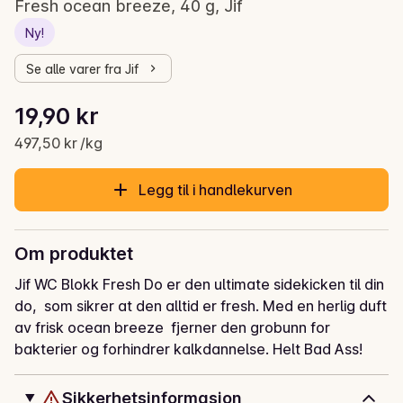
Fresh ocean breeze, 40 g, Jif
Ny!
Se alle varer fra Jif
Stykkpris: 497,50 kr /kg
19,90 kr
Gjeldende pris er: 19,90 kr
497,50 kr /kg
Legg til i handlekurven
Om produktet
Jif WC Blokk Fresh Do er den ultimate sidekicken til din 
do,  som sikrer at den alltid er fresh. Med en herlig duft 
av frisk ocean breeze  fjerner den grobunn for 
bakterier og forhindrer kalkdannelse. Helt Bad Ass!
Sikkerhetsinformasjon