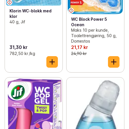
Klorin WC-blokk med
klor
WC Block Power 5
40 g, Jif
Ocean
Maks 10 per kunde,
Toalettrengjøring, 50 g,
Domestos
31,30 kr
21,17 kr
782,50 kr /kg
24,90 kr