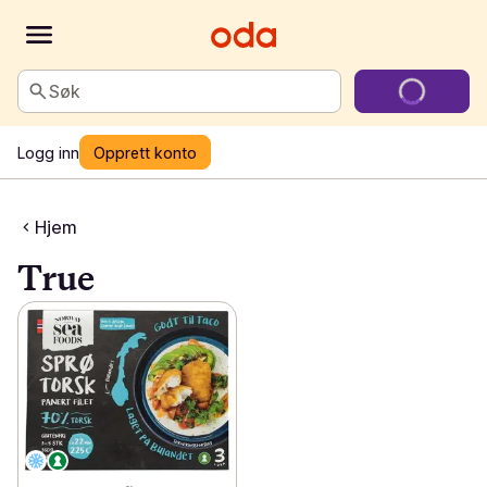
Søk
Logg inn
Opprett konto
Hjem
True