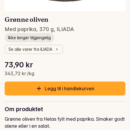
Grønne oliven
Med paprika, 370 g, ILIADA
Ikke lenger tilgjengelig
Se alle varer fra ILIADA
Stykkpris: 343,72 kr /kg
73,90 kr
Gjeldende pris er: 73,90 kr
343,72 kr /kg
Legg til i handlekurven
Om produktet
Grønne oliven fra Helas fylt med paprika. Smaker godt 
alene eller i en salat.