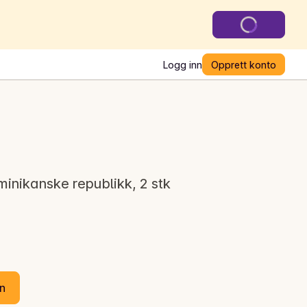
Logg inn
Opprett konto
inikanske republikk, 2 stk
en