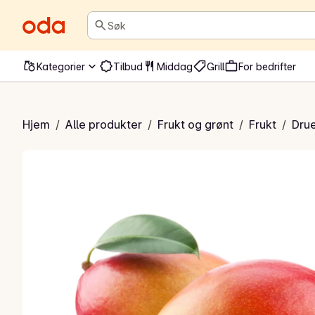
Søk
Kategorier
Tilbud
Middag
Grill
For bedrifter
Mango
Hjem
/
Alle produkter
/
Frukt og grønt
/
Frukt
/
Drue