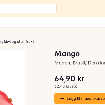
r, kiwi og steinfrukt
Mango
Moden, Brasil/ Den dom
Stykkpris: 32,45 kr /stk
64,90 kr
Gjeldende pris er: 64,90 kr
32,45 kr /stk
Legg til i handlekurv