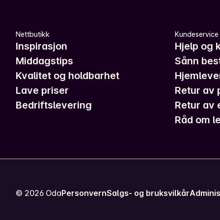
Nettbutikk
Kundeservice
Inspirasjon
Hjelp og 
Middagstips
Sånn best
Kvalitet og holdbarhet
Hjemleve
Lave priser
Retur av 
Bedriftslevering
Retur av 
Råd om le
©
2026
Oda
Personvern
Salgs- og bruksvilkår
Adminis