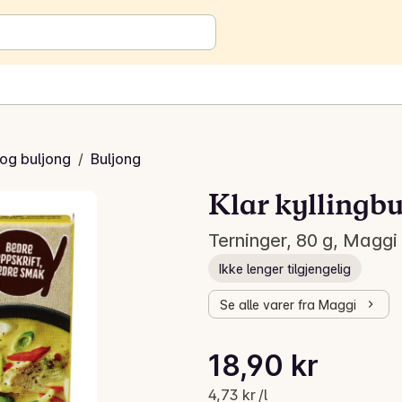
 og buljong
/
Buljong
Klar kyllingb
Terninger, 80 g, Maggi
Ikke lenger tilgjengelig
Se alle varer fra Maggi
Stykkpris: 4,73 kr /l
18,90 kr
Gjeldende pris er: 18,90 kr
4,73 kr /l