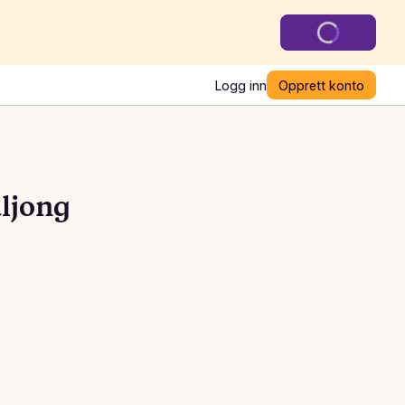
Logg inn
Opprett konto
uljong