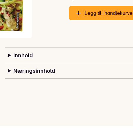
Legg til i handlekurv
Innhold
Næringsinnhold