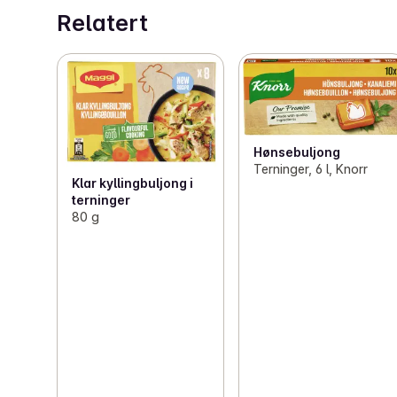
Relatert
Tilberedningsmetode: Løs opp 1 terning i 0,5 liter 
kokende vann
Hønsebuljong
Terninger, 6 l, Knorr
Klar kyllingbuljong i
terninger
80 g