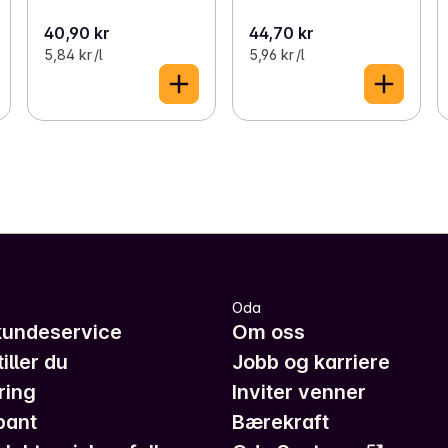
40,90 kr
44,70 kr
5,84 kr /l
5,96 kr /l
Oda
kundeservice
Om oss
iller du
Jobb og karriere
ring
Inviter venner
pant
Bærekraft