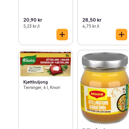
20,90 kr
28,50 kr
5,23 kr /l
4,75 kr /l
Kjøttbuljong
Terninger, 6 l, Knorr