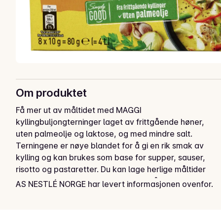
Om produktet
Få mer ut av måltidet med MAGGI 
kyllingbuljongterninger laget av frittgående høner, 
uten palmeolje og laktose, og med mindre salt. 
Terningene er nøye blandet for å gi en rik smak av 
kylling og kan brukes som base for supper, sauser, 
risotto og pastaretter. Du kan lage herlige måltider 
som hele familien vil elske, bare ved å tilsette en 
AS NESTLÉ NORGE har levert informasjonen ovenfor.
buljongterning.

For oppskriftsinspirasjon, kan du sjekke ut 
Instagram.com/maggi_norge
