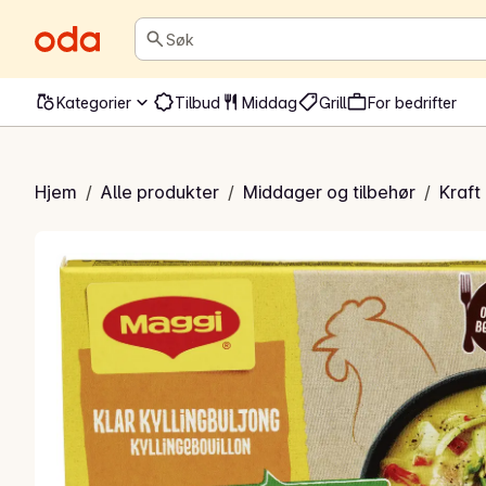
Søk
Kategorier
Tilbud
Middag
Grill
For bedrifter
kyllingbuljong
Hjem
/
Alle produkter
/
Middager og tilbehør
/
Kraft