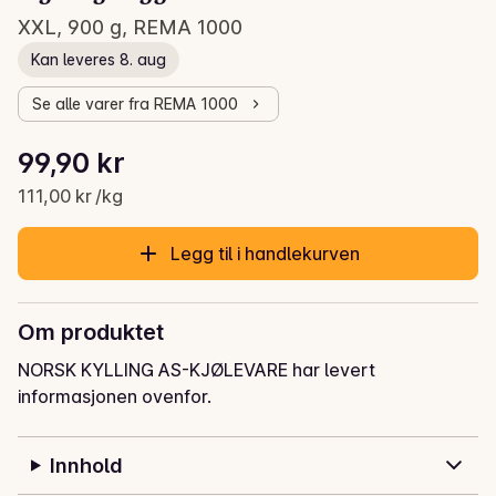
XXL, 900 g, REMA 1000
Kan leveres 8. aug
Se alle varer fra REMA 1000
Stykkpris: 111,00 kr /kg
99,90 kr
Gjeldende pris er: 99,90 kr
111,00 kr /kg
Legg til i handlekurven
Om produktet
NORSK KYLLING AS-KJØLEVARE har levert
informasjonen ovenfor.
Innhold