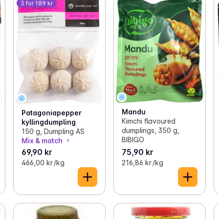
3 for 189 kr
Mandu
Patagoniapepper
Kimchi flavoured
kyllingdumpling
dumplings, 350 g,
150 g, Dumpling AS
BIBIGO
Mix & match
69,90 kr
75,90 kr
466,00 kr /kg
216,86 kr /kg