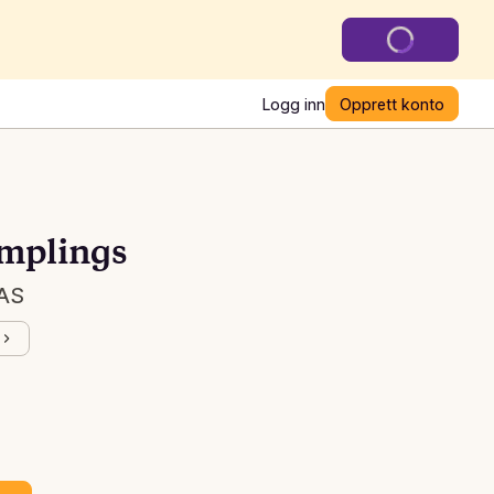
Logg inn
Opprett konto
umplings
 AS