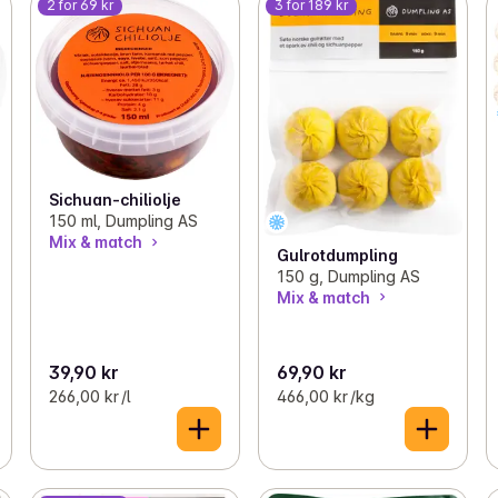
2 for 69 kr
3 for 189 kr
Sichuan-chiliolje
150 ml, Dumpling AS
Mix & match
Gulrotdumpling
150 g, Dumpling AS
Mix & match
39,90 kr
69,90 kr
266,00 kr /l
466,00 kr /kg