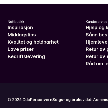
Nettbutikk
Kundeservice
Inspirasjon
Hjelp og 
Middagstips
Sånn best
Kvalitet og holdbarhet
Hjemleve
Lave priser
Retur av 
Bedriftslevering
Retur av 
Råd om le
©
2026
Oda
Personvern
Salgs- og bruksvilkår
Adminis