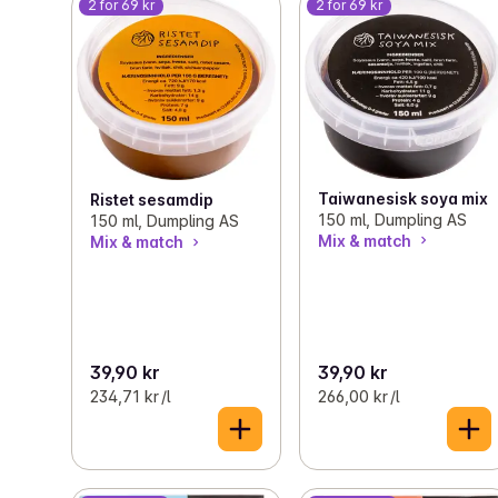
2 for 69 kr
2 for 69 kr
Taiwanesisk soya mix
Ristet sesamdip
150 ml, Dumpling AS
150 ml, Dumpling AS
Mix & match
Mix & match
39,90 kr
39,90 kr
234,71 kr /l
266,00 kr /l