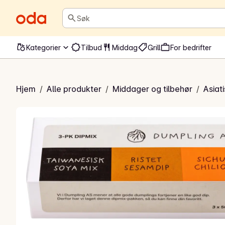
Søk
Kategorier
Tilbud
Middag
Grill
For bedrifter
s til dumplings
Hjem
/
Alle produkter
/
Middager og tilbehør
/
Asiat