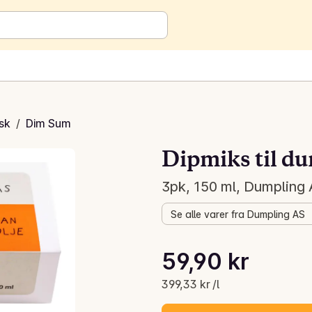
isk
/
Dim Sum
Dipmiks til d
3pk, 150 ml, Dumpling
Se alle varer fra Dumpling AS
Stykkpris: 399,33 kr /l
59,90 kr
Gjeldende pris er: 59,90 kr
399,33 kr /l