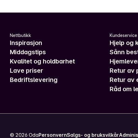
Nettbutikk
Kundeservice
Inspirasjon
Hjelp og 
Middagstips
Sånn best
Kvalitet og holdbarhet
Hjemleve
Lave priser
Retur av 
Bedriftslevering
Retur av 
Råd om le
©
2026
Oda
Personvern
Salgs- og bruksvilkår
Adminis