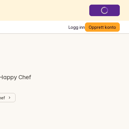
Logg inn
Opprett konto
 Happy Chef
hef