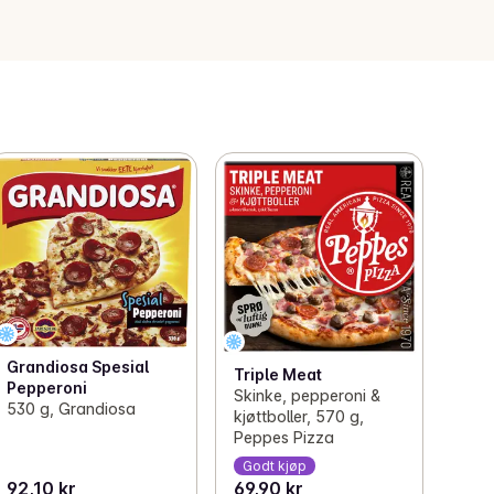
Grandiosa Spesial
Triple Meat
Pepperoni
Skinke, pepperoni &
530 g, Grandiosa
kjøttboller, 570 g,
Peppes Pizza
Godt kjøp
92,10 kr
69,90 kr