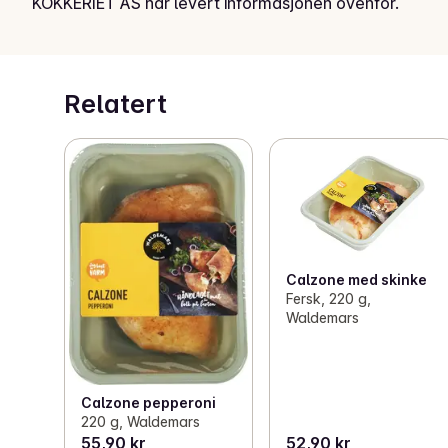
KOKKERIET AS har levert informasjonen ovenfor.
Relatert
Calzone med skinke
Fersk, 220 g,
Waldemars
Calzone pepperoni
220 g, Waldemars
55,90 kr
52,90 kr