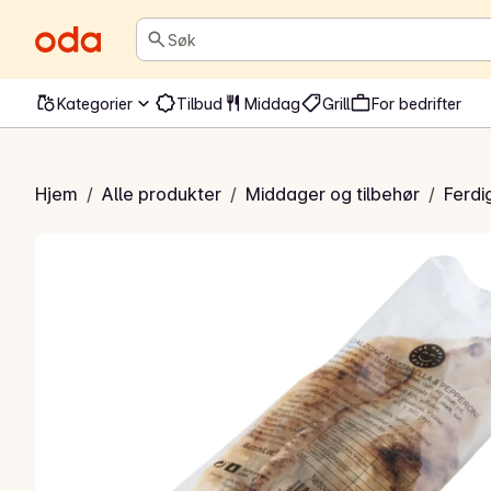
Søk
Kategorier
Tilbud
Middag
Grill
For bedrifter
Calzone
Hjem
/
Alle produkter
/
Middager og tilbehør
/
Ferdi