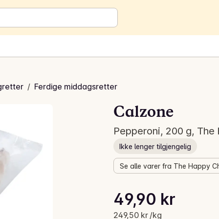
gretter
/
Ferdige middagsretter
Calzone
Pepperoni, 200 g, The
Ikke lenger tilgjengelig
Se alle varer fra The Happy C
Stykkpris: 249,50 kr /kg
49,90 kr
Gjeldende pris er: 49,90 kr
249,50 kr /kg