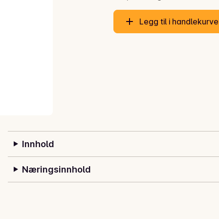
Legg til i handlekurv
Innhold
Næringsinnhold