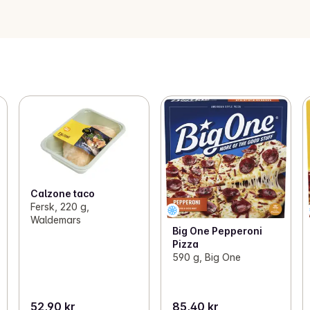
Calzone taco
Fersk, 220 g,
Waldemars
Big One Pepperoni
Pizza
590 g, Big One
52,90 kr
85,40 kr