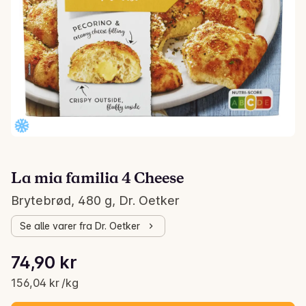
La mia familia 4 Cheese
Brytebrød, 480 g, Dr. Oetker
Se alle varer fra Dr. Oetker
Stykkpris: 156,04 kr /kg
74,90 kr
Gjeldende pris er: 74,90 kr
156,04 kr /kg