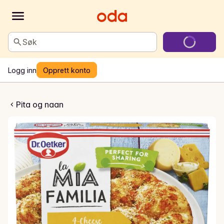
Søk
Logg inn
Opprett konto
amilia 4 Cheese
Pita og naan