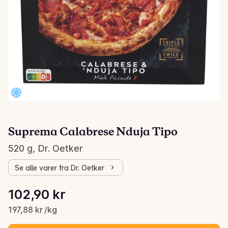
Suprema Calabrese Nduja Tipo
520 g, Dr. Oetker
Se alle varer fra Dr. Oetker
Stykkpris: 197,88 kr /kg
102,90 kr
Gjeldende pris er: 102,90 kr
197,88 kr /kg