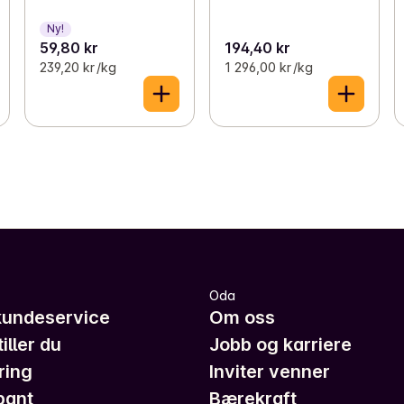
Ny!
59,80 kr
194,40 kr
239,20 kr /kg
1 296,00 kr /kg
Oda
kundeservice
Om oss
iller du
Jobb og karriere
ring
Inviter venner
pant
Bærekraft