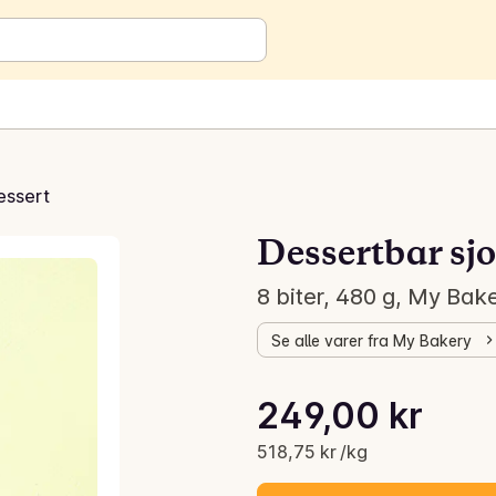
essert
Dessertbar sjo
8 biter, 480 g, My Bak
Se alle varer fra My Bakery
Stykkpris: 518,75 kr /kg
249,00 kr
Gjeldende pris er: 249,00 kr
518,75 kr /kg