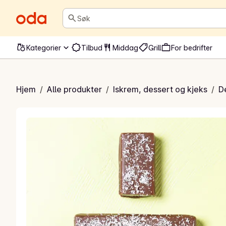
Søk
Kategorier
Tilbud
Middag
Grill
For bedrifter
okolade og hasselnøtt
Hjem
/
Alle produkter
/
Iskrem, dessert og kjeks
/
D