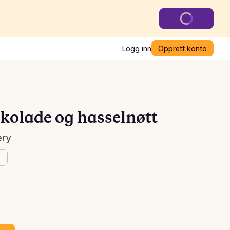
Logg inn
Opprett konto
kolade og hasselnøtt
ery