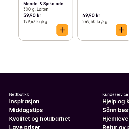
Mandel & Sjokolade
300 g, Løiten
59,90 kr
49,90 kr
199,67 kr /kg
249,50 kr /kg
Nettbutikk
Kundeservice
Inspirasjon
Hjelp og 
Middagstips
Sånn best
Kvalitet og holdbarhet
Hjemleve
Lave priser
Retur av 