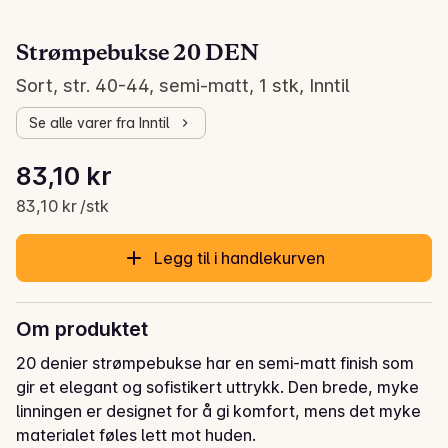
Strømpebukse 20 DEN
Sort, str. 40-44, semi-matt, 1 stk, Inntil
Se alle varer fra Inntil
Stykkpris: 83,10 kr /stk
83,10 kr
Gjeldende pris er: 83,10 kr
83,10 kr /stk
Legg til i handlekurven
Om produktet
20 denier strømpebukse har en semi-matt finish som 
gir et elegant og sofistikert uttrykk. Den brede, myke 
linningen er designet for å gi komfort, mens det myke 
materialet føles lett mot huden.
