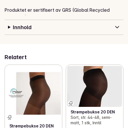
Produktet er sertifisert av GRS (Global Recycled 
Standard) og OEKO-TEX® STANDARD 100.

Innhold
GRS (Global Recycled Standard) - Produktet 
inneholder 88% resirkulert polyamid sertifisert av 
Global Recycled Standard, via IDFL TE-00121225

OEKO-TEX® STANDARD 100, 22CXOO124 Centrocot
Relatert
Strømpebukse 20 DEN
Sort, str. 44-48, semi-
matt, 1 stk, Inntil
Strømpebukse 20 DEN