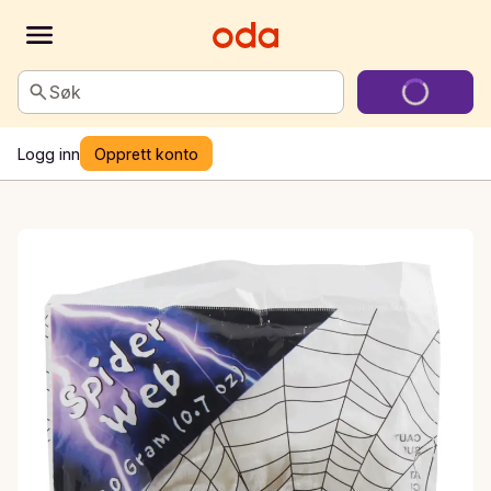
Søk
Logg inn
Opprett konto