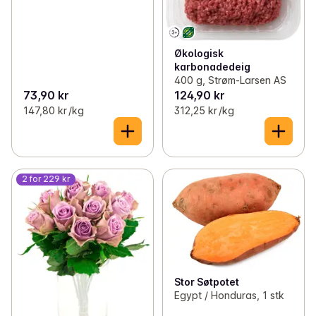
Økologisk
karbonadedeig
400 g, Strøm-Larsen AS
73,90 kr
124,90 kr
147,80 kr /kg
312,25 kr /kg
2 for 229 kr
Stor Søtpotet
Egypt / Honduras, 1 stk