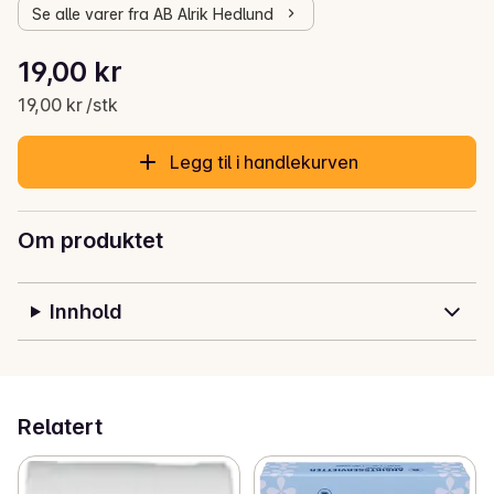
Se alle varer fra AB Alrik Hedlund
Stykkpris: 19,00 kr /stk
19,00 kr
Gjeldende pris er: 19,00 kr
19,00 kr /stk
Legg til i handlekurven
Om produktet
Innhold
Relatert