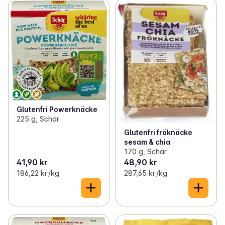
Glutenfri Powerknäcke
225 g, Schär
Glutenfri fröknäcke
sesam & chia
170 g, Schär
41,90 kr
48,90 kr
186,22 kr /kg
287,65 kr /kg