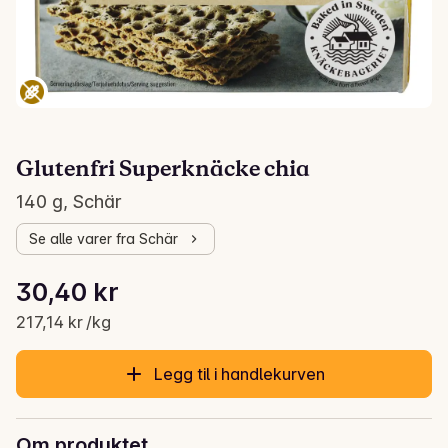
Glutenfri Superknäcke chia
140 g, Schär
Se alle varer fra Schär
Stykkpris: 217,14 kr /kg
30,40 kr
Gjeldende pris er: 30,40 kr
217,14 kr /kg
Legg til i handlekurven
Om produktet