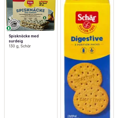
Spisknäcke med
surdeig
130 g, Schär