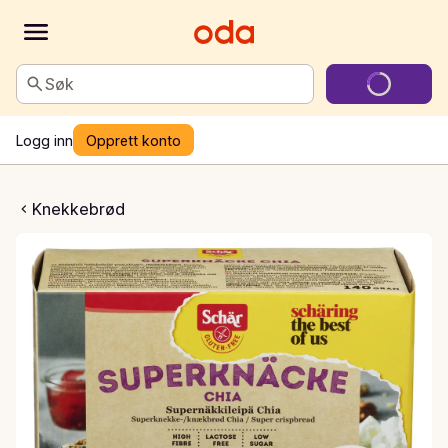
Søk
Logg inn
Opprett konto
Superknäcke chia
Knekkebrød