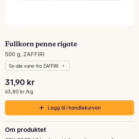
Fullkorn penne rigate
500 g, ZAFFIRI
Se alle varer fra ZAFFIRI
Stykkpris: 63,80 kr /kg
31,90 kr
Gjeldende pris er: 31,90 kr
63,80 kr /kg
Legg til i handlekurven
Om produktet