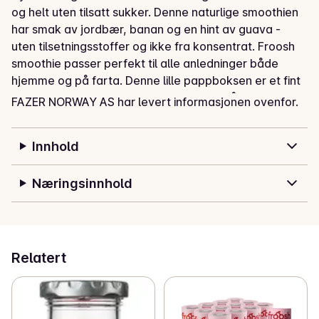
og helt uten tilsatt sukker. Denne naturlige smoothien 
har smak av jordbær, banan og en hint av guava - 
uten tilsetningsstoffer og ikke fra konsentrat. Froosh 
smoothie passer perfekt til alle anledninger både 
hjemme og på farta. Denne lille pappboksen er et fint 
tilskott til matboksen eller som mellommåltid til deg 
FAZER NORWAY AS har levert informasjonen ovenfor.
eller barna dine. Kan oppbevares i romtemperatur.
Innhold
Næringsinnhold
Relatert