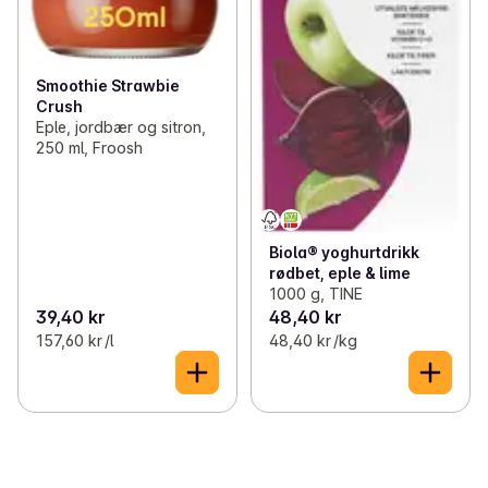
Smoothie Strawbie
Crush
Eple, jordbær og sitron,
250 ml, Froosh
Biola® yoghurtdrikk
rødbet, eple & lime
1000 g, TINE
39,40 kr
48,40 kr
157,60 kr /l
48,40 kr /kg