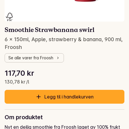
Smoothie Strawbanana swirl
6 x 150ml, Apple, strawberry & banana, 900 ml,
Froosh
Se alle varer fra Froosh
Stykkpris: 130,78 kr /l
117,70 kr
Gjeldende pris er: 117,70 kr
130,78 kr /l
Legg til i handlekurven
Om produktet
Nyt en deilig smoothie fra Froosh laget av 100% frukt 