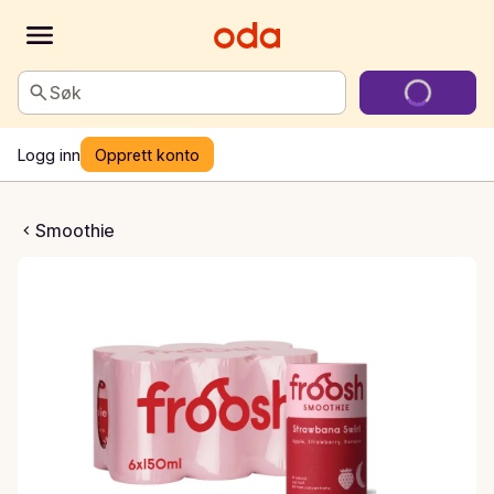
Søk
Logg inn
Opprett konto
trawbanana swirl
Smoothie