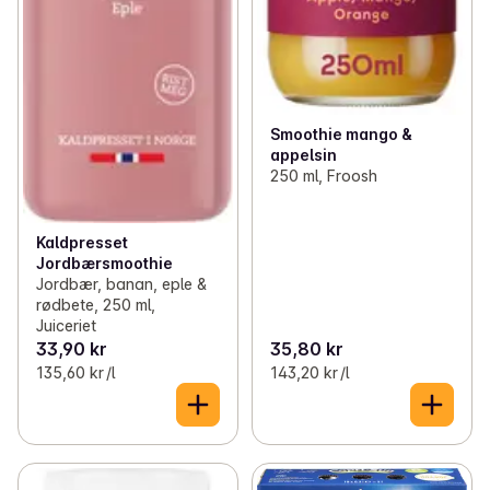
Smoothie mango &
appelsin
250 ml, Froosh
Kaldpresset
Jordbærsmoothie
Jordbær, banan, eple &
rødbete, 250 ml,
Juiceriet
33,90 kr
35,80 kr
135,60 kr /l
143,20 kr /l