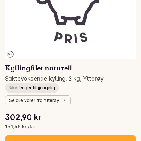
Kyllingfilet naturell
Saktevoksende kylling, 2 kg, Ytterøy
Ikke lenger tilgjengelig
Se alle varer fra Ytterøy
Stykkpris: 151,45 kr /kg
302,90 kr
Gjeldende pris er: 302,90 kr
151,45 kr /kg