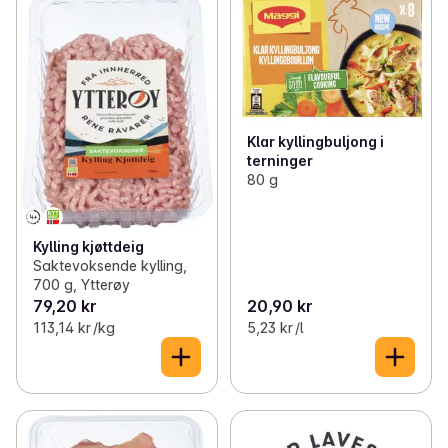
Klar kyllingbuljong i
terninger
80 g
Kylling kjøttdeig
Saktevoksende kylling,
700 g, Ytterøy
79,20 kr
20,90 kr
113,14 kr /kg
5,23 kr /l