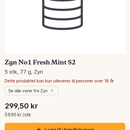
Zyn No1 Fresh Mint S2
5 stk, 77 g, Zyn
Dette produktet kan kun utleveres til personer over 18 år
Se alle varer fra Zyn
Stykkpris: 59,90 kr /stk
299,50 kr
Gjeldende pris er: 299,50 kr
59,90 kr /stk
Legg til i handlekurven