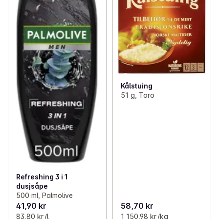
Kålstuing
51 g, Toro
Refreshing 3 i 1
dusjsåpe
500 ml, Palmolive
41,90 kr
58,70 kr
83,80 kr /l
1 150,98 kr /kg