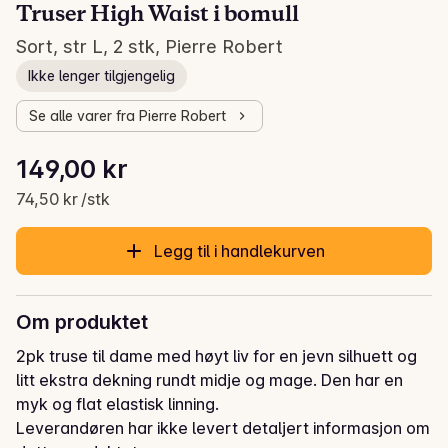
Truser High Waist i bomull
Sort, str L, 2 stk, Pierre Robert
Ikke lenger tilgjengelig
Se alle varer fra Pierre Robert
Stykkpris: 74,50 kr /stk
149,00 kr
Gjeldende pris er: 149,00 kr
74,50 kr /stk
Legg til i handlekurven
Om produktet
2pk truse til dame med høyt liv for en jevn silhuett og 
litt ekstra dekning rundt midje og mage. Den har en 
myk og flat elastisk linning.
Leverandøren har ikke levert detaljert informasjon om