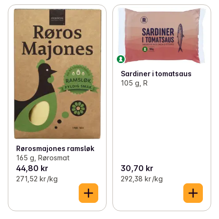
Sardiner i tomatsaus
105 g, R
Rørosmajones ramsløk
165 g, Rørosmat
44,80 kr
30,70 kr
271,52 kr /kg
292,38 kr /kg