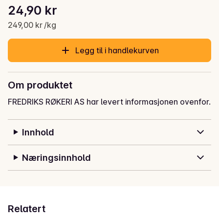
Stykkpris: 249,00 kr /kg
24,90 kr
Gjeldende pris er: 24,90 kr
249,00 kr /kg
Legg til i handlekurven
Om produktet
FREDRIKS RØKERI AS har levert informasjonen ovenfor.
Innhold
Næringsinnhold
Relatert