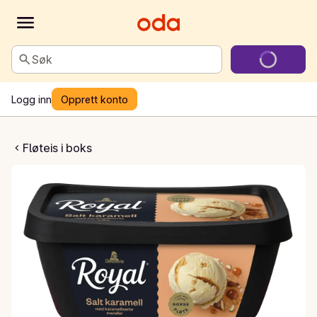
Søk
Logg inn
Opprett konto
salt karamell
Fløteis i boks