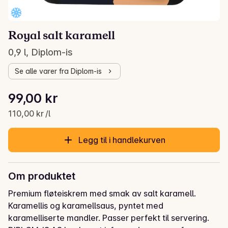
Royal salt karamell
0,9 l, Diplom-is
Se alle varer fra Diplom-is
Stykkpris: 110,00 kr /l
99,00 kr
Gjeldende pris er: 99,00 kr
110,00 kr /l
Legg til i handlekurven
Om produktet
Premium fløteiskrem med smak av salt karamell. 
Karamellis og karamellsaus, pyntet med 
karamelliserte mandler. Passer perfekt til servering.