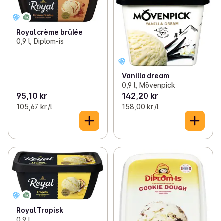
Royal crème brûlée
0,9 l, Diplom-is
Vanilla dream
0,9 l, Mövenpick
95,10 kr
142,20 kr
105,67 kr /l
158,00 kr /l
Royal Tropisk
0,9 l