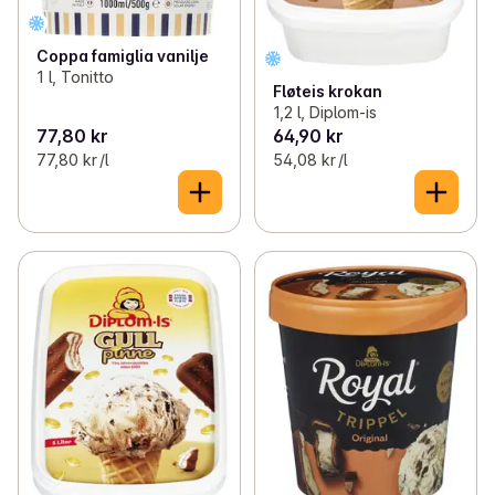
Coppa famiglia vanilje
1 l, Tonitto
Fløteis krokan
1,2 l, Diplom-is
77,80 kr
64,90 kr
77,80 kr /l
54,08 kr /l