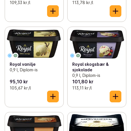
109,33 kr /l
113,78 kr /l
Royal vanilje
Royal skogsbær &
0,9 l, Diplom-is
sjokolade
0,9 l, Diplom-is
95,10 kr
101,80 kr
105,67 kr /l
113,11 kr /l