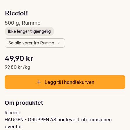
Riccioli
500 g, Rummo
Ikke lenger tilgjengelig
Se alle varer fra Rummo
Stykkpris: 99,80 kr /kg
49,90 kr
Gjeldende pris er: 49,90 kr
99,80 kr /kg
Legg til i handlekurven
Om produktet
Riccioli
HAUGEN - GRUPPEN AS har levert informasjonen
ovenfor.