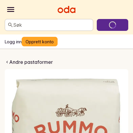
Søk
Logg inn
Opprett konto
Riccioli
Andre pastaformer