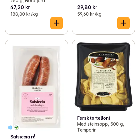
250 g, Nordfjord
47,20 kr
29,80 kr
188,80 kr /kg
59,60 kr /kg
Fersk tortelloni
Med steinsopp, 500 g,
Temporin
Salsiccia rå