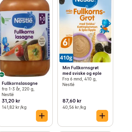
Min Fullkornsgrøt
med sviske og eple
Fra 6 mnd, 410 g,
Fullkornslasagne
Nestlé
fra 1-3 år, 220 g,
Nestlé
31,20 kr
87,60 kr
141,82 kr /kg
40,56 kr /kg