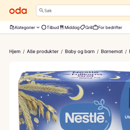
Søk
Kategorier
Tilbud
Middag
Grill
For bedrifter
 med havre og rug Godnatt
Hjem
/
Alle produkter
/
Baby og barn
/
Barnemat
/