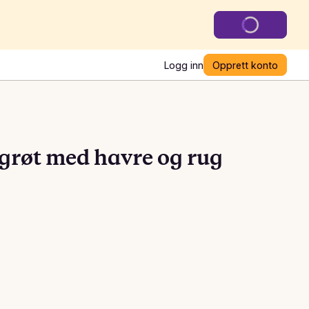
Logg inn
Opprett konto
grøt med havre og rug