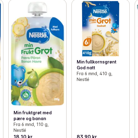
Min fullkornsgrønt
God natt
Fra 6 mnd, 410 g,
Nestlé
Min fruktgrøt med
pære og banan
Fra 6 mnd, 110 g,
Nestlé
18,10 kr
83,90 kr