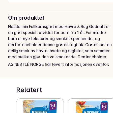
Om produktet
Nestlé min Fullkornsgrøt med Havre & Rug Godnatt er 
en grøt spesielt utviklet for barn fra 1 år. For mindre 
barn er nye teksturer og smaker spennende, og 
derfor inneholder denne grøten rugflak. Grøten har en 
deilig smak av havre, hvete og rugbiter, som sammen 
med melken gjør den velsmakende. Den inneholder 
41% fullkorn, noe som gir mer fiber i kosten, samtidig 
AS NESTLÉ NORGE har levert informasjonen ovenfor.
med at den er tilpasset barns små mager. Nestlé min 
Grøt er tilgjengelig i en 450 g pakke, som tilsvarer ca. 
16 porsjoner.
Relatert