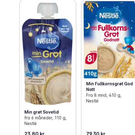
Min Fullkornsgrøt God
Natt
Fra 8 mnd, 410 g,
Nestlé
Min grøt Sovetid
fra 6 måneder, 110 g,
Nestlé
23,80 kr
79,30 kr