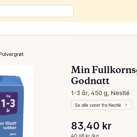
Pulvergrøt
Min Fullkorns
Godnatt
1-3 år, 450 g, Nestlé
Se alle varer fra Nestlé
Stykkpris: 40,68 kr /kg
83,40 kr
Gjeldende pris er: 83,40 kr
40,68 kr /kg