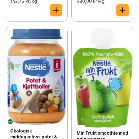
142,73 kr /kg
480,00 kr /kg
Økologisk
Min Frukt smoothie med
middagsglass potet &
eple og pære