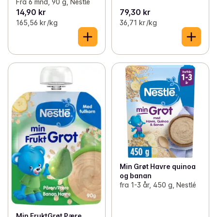
Fra 6 mnd, 90 g, Nestlé
14,90 kr
79,30 kr
165,56 kr /kg
36,71 kr /kg
Min Grøt Havre quinoa
og banan
fra 1-3 år, 450 g, Nestlé
Min FruktGrøt Pære