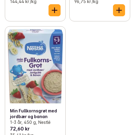
144,44 kr /kg
96,75 kr /kg
Min Fullkornsgrøt med
jordbær og banan
1-3 år, 450 g, Nestlé
72,60 kr