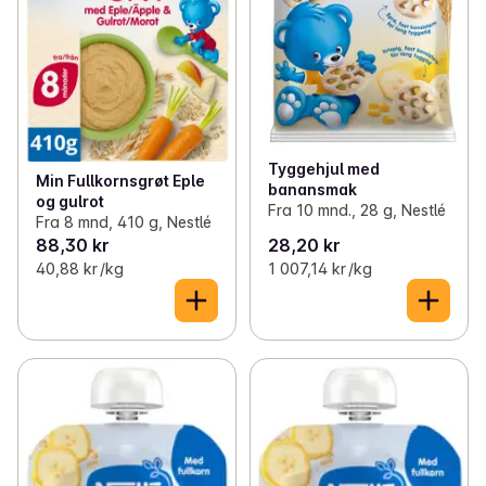
Tyggehjul med
Min Fullkornsgrøt Eple
banansmak
og gulrot
Fra 10 mnd., 28 g, Nestlé
Fra 8 mnd, 410 g, Nestlé
88,30 kr
28,20 kr
40,88 kr /kg
1 007,14 kr /kg