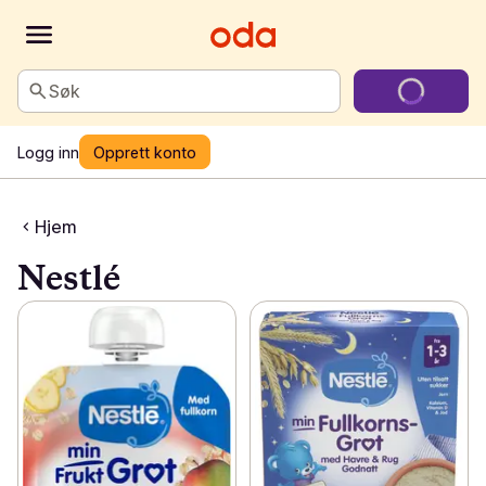
Søk
Logg inn
Opprett konto
Hjem
Nestlé