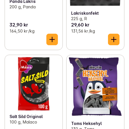
Panda Lakris
200 g, Panda
Lakriskonfekt
225 g, R
32,90 kr
29,60 kr
164,50 kr /kg
131,56 kr /kg
Salt Sild Original
100 g, Malaco
Toms Heksehyl
130 g, Toms