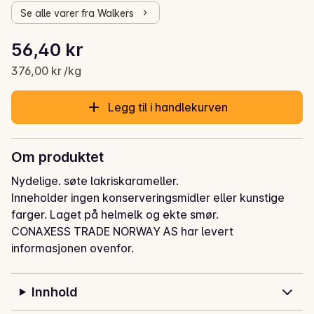
Se alle varer fra Walkers
Stykkpris: 376,00 kr /kg
56,40 kr
Gjeldende pris er: 56,40 kr
376,00 kr /kg
Legg til i handlekurven
Om produktet
Nydelige. søte lakriskarameller.

Inneholder ingen konserveringsmidler eller kunstige 
farger. Laget på helmelk og ekte smør.
CONAXESS TRADE NORWAY AS har levert
informasjonen ovenfor.
Innhold