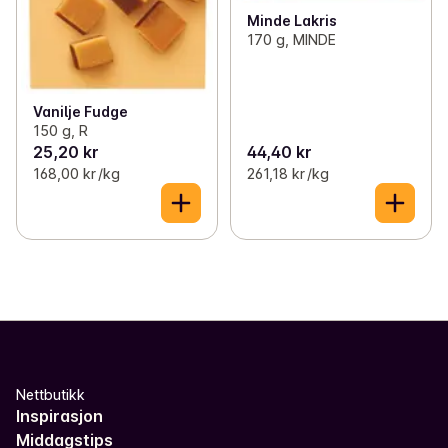
Minde Lakris
170 g, MINDE
Vanilje Fudge
150 g, R
25,20 kr
44,40 kr
168,00 kr /kg
261,18 kr /kg
Nettbutikk
Inspirasjon
Middagstips