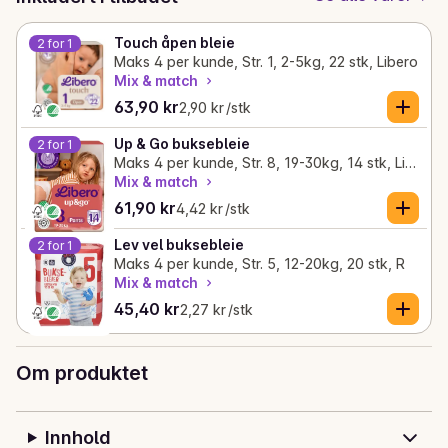
Touch åpen bleie
2 for 1
Maks 4 per kunde, Str. 1, 2-5kg, 22 stk, Libero
Mix & match
Gjeldende pris er: 63,90 kr
Stykkpris: 2,90 kr /stk
63,90 kr
2,90 kr /stk
Up & Go buksebleie
2 for 1
Maks 4 per kunde, Str. 8, 19-30kg, 14 stk, Libero
Mix & match
Gjeldende pris er: 61,90 kr
Stykkpris: 4,42 kr /stk
61,90 kr
4,42 kr /stk
Lev vel buksebleie
2 for 1
Maks 4 per kunde, Str. 5, 12-20kg, 20 stk, R
Mix & match
Gjeldende pris er: 45,40 kr
Stykkpris: 2,27 kr /stk
45,40 kr
2,27 kr /stk
Om produktet
Innhold