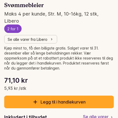
Svømmebleier
Maks 4 per kunde, Str. M, 10-16kg, 12 stk,
Libero
2 for 1
Se alle varer fra Libero
Kjøp minst to, få den billigste gratis. Salget varer til 31.
desember eller så lenge beholdningen rekker. Vær
oppmerksom på at et rabattert produkt ikke reserveres til deg
når du legger det i handlekurven. Produktet reserveres først
når du gjennomfører betalingen.
Stykkpris: 5,93 kr /stk
71,10 kr
Gjeldende pris er: 71,10 kr
5,93 kr /stk
Legg til i handlekurven
Se alle varer
Inkludert i tilbudet