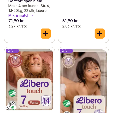
Comfort åpen bleie
Maks 4 per kunde, Str. 6,
13-20kg, 22 stk, Libero
Mix & match
71,90 kr
61,90 kr
3,27 kr /stk
2,06 kr /stk
2 for 1
2 for 1