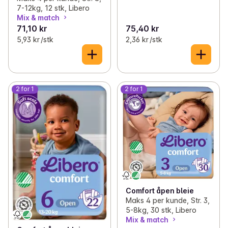
7-12kg, 12 stk, Libero
Mix & match
71,10 kr
75,40 kr
5,93 kr /stk
2,36 kr /stk
2 for 1
2 for 1
Comfort åpen bleie
Maks 4 per kunde, Str. 3,
5-8kg, 30 stk, Libero
Mix & match