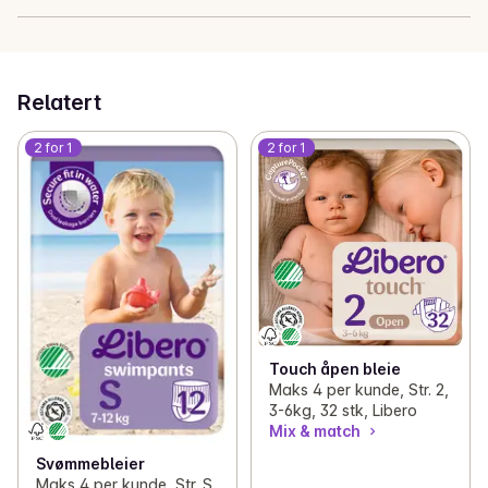
Relatert
2 for 1
2 for 1
Touch åpen bleie
Maks 4 per kunde, Str. 2,
3-6kg, 32 stk, Libero
Mix & match
Svømmebleier
Maks 4 per kunde, Str. S,