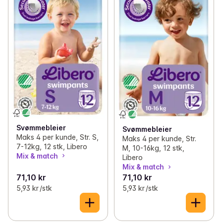
✓
Bleier
(49)
✓
Åpne bleier
(26)
✓
Babypleie
(37)
✓
Nattbleier
(3)
✓
Helseprodukter for barn
(17)
✓
Svømmebleier
(2)
✓
Smokker og tåteflasker
(10)
✓
Våtservietter og bleieposer
(7)
✓
Nyttig til barn
(1)
Svømmebleier
Svømmebleier
Maks 4 per kunde, Str. S,
Maks 4 per kunde, Str.
7-12kg, 12 stk, Libero
M, 10-16kg, 12 stk,
Mix & match
Libero
Mix & match
71,10 kr
71,10 kr
5,93 kr /stk
5,93 kr /stk