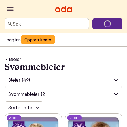
Søk
Logg inn
Opprett konto
Bleier
Svømmebleier
Bleier
(49)
✓
Alle
(259)
Svømmebleier
(2)
✓
Barnemat
(130)
✓
Sorter etter
Alle
(49)
✓
Morsmelkerstatning
(21)
2 for 1
2 for 1
✓
Buksebleier
(11)