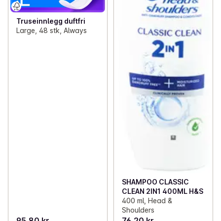
Truseinnlegg duftfri
Large, 48 stk, Always
SHAMPOO CLASSIC
CLEAN 2IN1 400ML H&S
400 ml, Head &
Shoulders
95,80 kr
76,20 kr