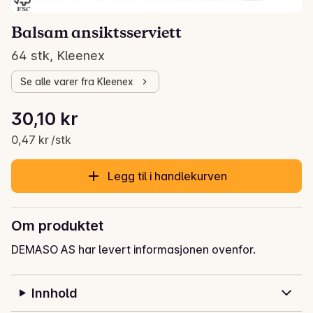
Balsam ansiktsserviett
64 stk, Kleenex
Se alle varer fra Kleenex
Stykkpris: 0,47 kr /stk
30,10 kr
Gjeldende pris er: 30,10 kr
0,47 kr /stk
Legg til i handlekurven
Om produktet
DEMASO AS har levert informasjonen ovenfor.
Innhold