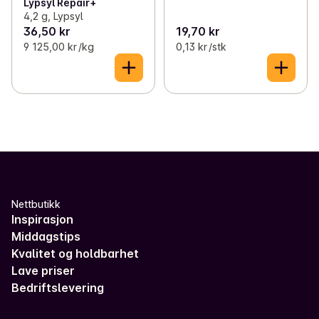
Lypsyl Repair+
4,2 g, Lypsyl
36,50 kr
19,70 kr
9 125,00 kr /kg
0,13 kr /stk
Nettbutikk
Inspirasjon
Middagstips
Kvalitet og holdbarhet
Lave priser
Bedriftslevering