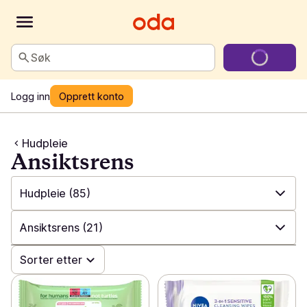
Søk
Logg inn
Opprett konto
Hudpleie
Ansiktsrens
Hudpleie
(85)
✓
Alle
(427)
Ansiktsrens
(21)
✓
Såpe
(82)
✓
Sorter etter
Alle
(85)
✓
Hårpleie
(88)
✓
Ansiktspleie
(24)