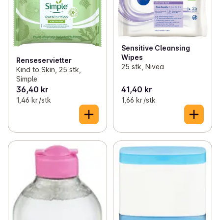
✓
Hudpleie
(85)
✓
Ansiktsrens
(21)
✓
Tannpleie
(76)
✓
Bodylotion
(16)
Sensitive Cleansing
✓
Hygieneartikler
(65)
✓
Leppepomade
(12)
Wipes
Renseservietter
25 stk, Nivea
Kind to Skin, 25 stk,
✓
Intimhygiene
(43)
✓
Solkrem og selvbruning
(19)
Simple
36,40 kr
41,40 kr
✓
Rens og bomull
(15)
1,46 kr /stk
1,66 kr /stk