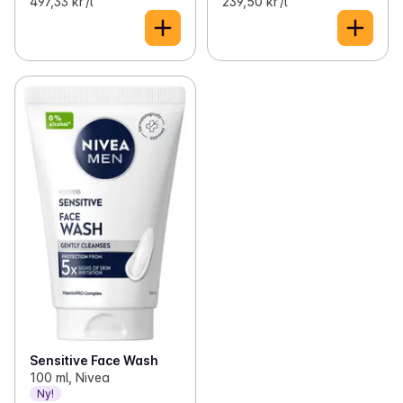
497,33 kr /l
239,50 kr /l
Sensitive Face Wash
100 ml, Nivea
Ny!