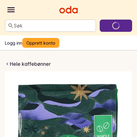
Søk
Logg inn
Opprett konto
ark Espresso Roast
Hele kaffebønner