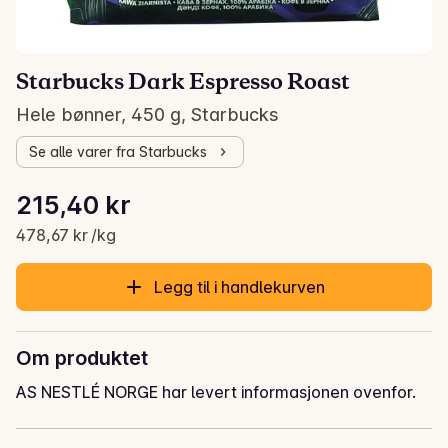
Starbucks Dark Espresso Roast
Hele bønner, 450 g, Starbucks
Se alle varer fra Starbucks
Stykkpris: 478,67 kr /kg
215,40 kr
Gjeldende pris er: 215,40 kr
478,67 kr /kg
Legg til i handlekurven
Om produktet
AS NESTLÉ NORGE har levert informasjonen ovenfor.