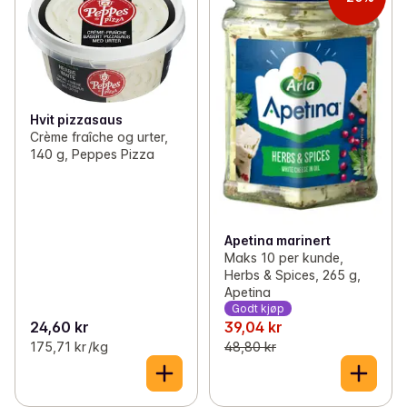
Hvit pizzasaus
Crème fraîche og urter,
140 g, Peppes Pizza
Apetina marinert
Maks 10 per kunde,
Herbs & Spices, 265 g,
Apetina
Godt kjøp
24,60 kr
39,04 kr
175,71 kr /kg
48,80 kr