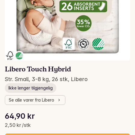
Libero Touch Hybrid
Str. Small, 3-8 kg, 26 stk, Libero
Ikke lenger tilgjengelig
Se alle varer fra Libero
Stykkpris: 2,50 kr /stk
64,90 kr
Gjeldende pris er: 64,90 kr
2,50 kr /stk