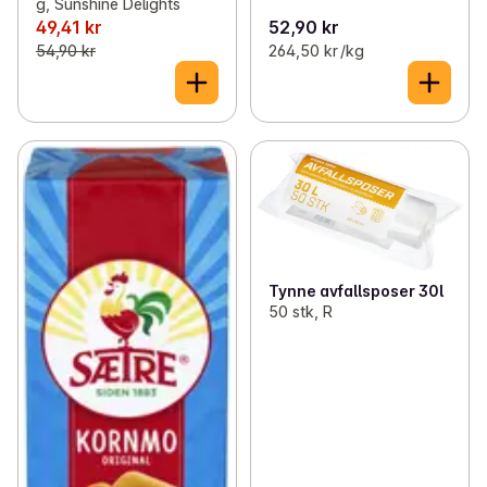
g, Sunshine Delights
49,41 kr
52,90 kr
54,90 kr
264,50 kr /kg
Tynne avfallsposer 30l
50 stk, R