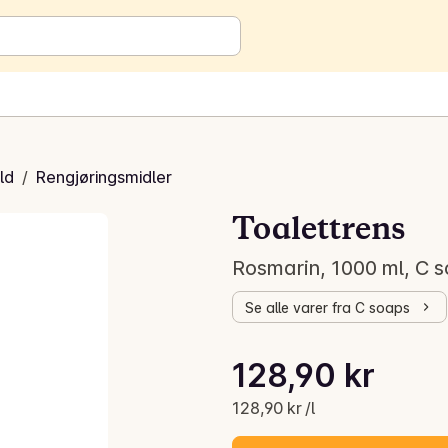
ld
/
Rengjøringsmidler
Toalettrens
Rosmarin, 1000 ml, C 
Se alle varer fra C soaps
Stykkpris: 128,90 kr /l
128,90 kr
Gjeldende pris er: 128,90 kr
128,90 kr /l