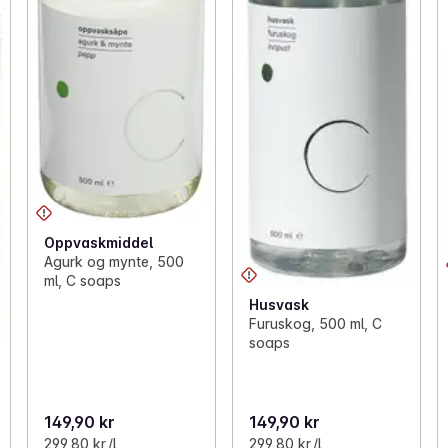
Oppvaskmiddel
Agurk og mynte, 500
ml, C soaps
Husvask
Furuskog, 500 ml, C
soaps
149,90 kr
149,90 kr
299,80 kr /l
299,80 kr /l