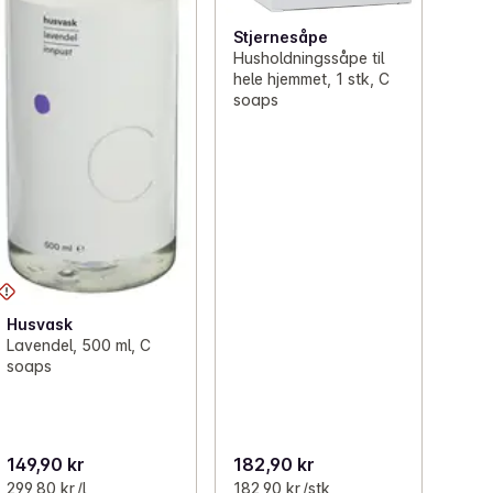
Stjernesåpe
Husholdningssåpe til
hele hjemmet, 1 stk, C
soaps
Husvask
Lavendel, 500 ml, C
soaps
149,90 kr
182,90 kr
299,80 kr /l
182,90 kr /stk