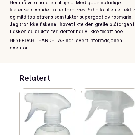
Her må vi ta naturen til hjelp. Med gode naturlige 
lukter skal vonde lukter fordrives. Si hallo til en effektiv 
og mild toalettrens som lukter supergodt av rosmarin. 
Jeg tror ikke fiskene i havet likte den grelle blåfargen i 
flasken du brukte før, derfor har vi ikke tilsatt noe 
unødvendig.

HEYERDAHL HANDEL AS har levert informasjonen
Bruk: Hell tilsvarende 2 teskjeer, 10ml ned  i skålen. 
ovenfor.
Bruk toalettbørsten og skrubb godt, la det gjerne sitte 
til neste toalettbesøk, da får du bedre virkning. For 
toalettsetet og alt annet kan du bruke husvask, 
multispray eller stjernesåpe.
Relatert