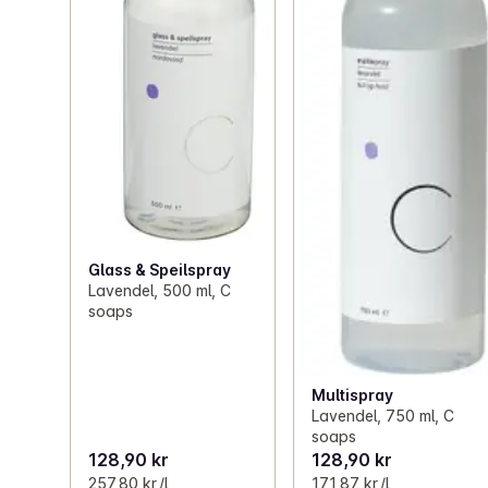
Glass & Speilspray
Lavendel, 500 ml, C
soaps
Multispray
Lavendel, 750 ml, C
soaps
128,90 kr
128,90 kr
257,80 kr /l
171,87 kr /l