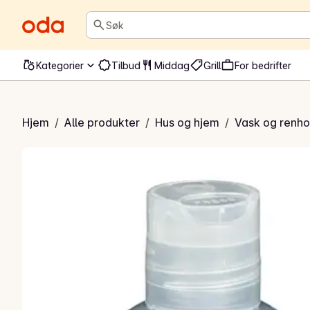
Søk
Kategorier
Tilbud
Middag
Grill
For bedrifter
oalettrens
Hjem
/
Alle produkter
/
Hus og hjem
/
Vask og renho