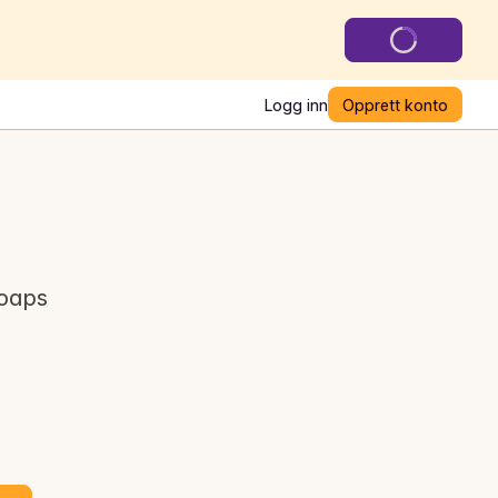
Logg inn
Opprett konto
soaps