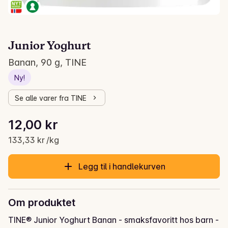
Junior Yoghurt
Banan, 90 g, TINE
Ny!
Se alle varer fra TINE
Stykkpris: 133,33 kr /kg
12,00 kr
Gjeldende pris er: 12,00 kr
133,33 kr /kg
Legg til i handlekurven
Om produktet
TINE® Junior Yoghurt Banan - smaksfavoritt hos barn - 