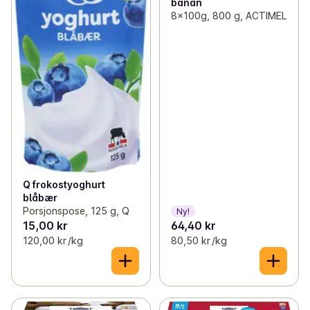
banan
8x100g, 800 g, ACTIMEL
Q frokostyoghurt
blåbær
Porsjonspose, 125 g, Q
Ny!
15,00 kr
64,40 kr
120,00 kr /kg
80,50 kr /kg