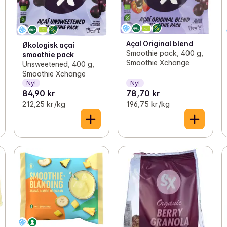
Açaí Original blend
Økologisk açaí
Smoothie pack, 400 g,
smoothie pack
Smoothie Xchange
Unsweetened, 400 g,
Smoothie Xchange
Ny!
Ny!
84,90 kr
78,70 kr
212,25 kr /kg
196,75 kr /kg