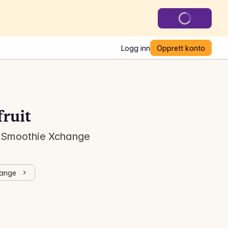
Logg inn
Opprett konto
ruit
, Smoothie Xchange
hange