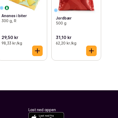
Ananas i biter
Jordbær
300 g, R
500 g
29,50 kr
31,10 kr
98,33 kr /kg
62,20 kr /kg
Last ned appen