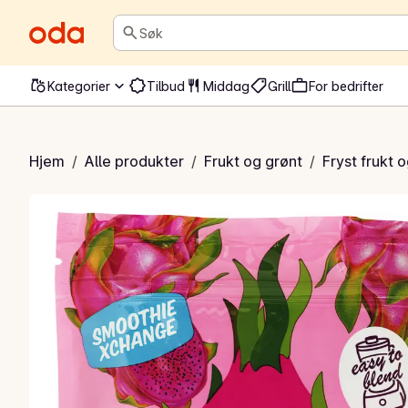
Søk
Kategorier
Tilbud
Middag
Grill
For bedrifter
 Dragonfruit
Hjem
/
Alle produkter
/
Frukt og grønt
/
Fryst frukt 