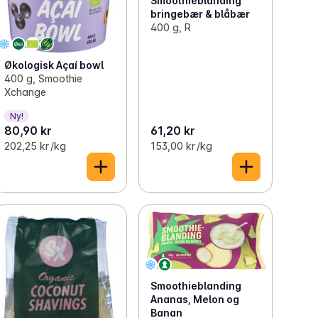
Smoothieblanding
bringebær & blåbær
400 g, R
Økologisk Açaí bowl
400 g, Smoothie
Xchange
Ny!
80,90 kr
61,20 kr
202,25 kr /kg
153,00 kr /kg
Smoothieblanding
Ananas, Melon og
Banan