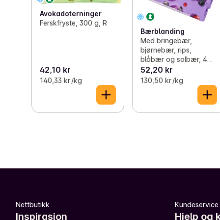
Avokadoterninger
Ferskfryste, 300 g, R
Bærblanding
Med bringebær,
bjørnebær, rips,
blåbær og solbær, 400
g, R
42,10 kr
52,20 kr
140,33 kr /kg
130,50 kr /kg
Nettbutikk
Kundeservice
Inspirasjon
Hjelp og 