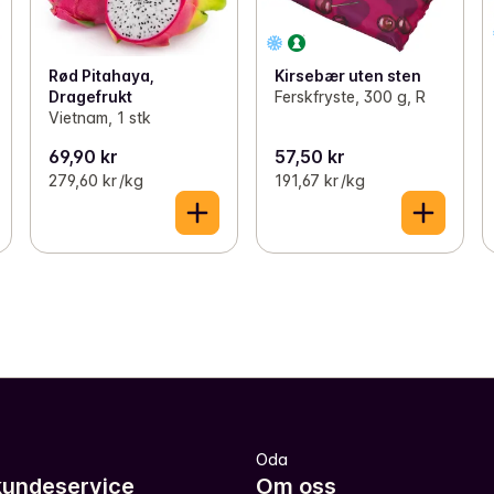
Rød Pitahaya,
Kirsebær uten sten
Dragefrukt
Ferskfryste, 300 g, R
Vietnam, 1 stk
69,90 kr
57,50 kr
279,60 kr /kg
191,67 kr /kg
Oda
kundeservice
Om oss