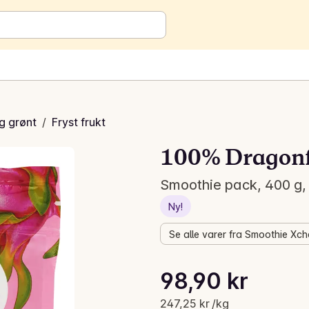
og grønt
/
Fryst frukt
100% Dragonf
Smoothie pack, 400 g
Ny!
Se alle varer fra Smoothie Xc
Stykkpris: 247,25 kr /kg
98,90 kr
Gjeldende pris er: 98,90 kr
247,25 kr /kg