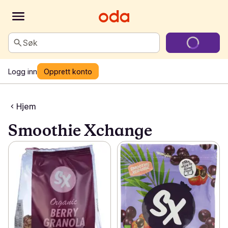
Søk
Logg inn
Opprett konto
Hjem
Smoothie Xchange