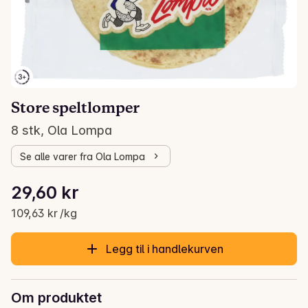
Store speltlomper
8 stk, Ola Lompa
Se alle varer fra Ola Lompa
Stykkpris: 109,63 kr /kg
29,60 kr
Gjeldende pris er: 29,60 kr
109,63 kr /kg
Legg til i handlekurven
Om produktet