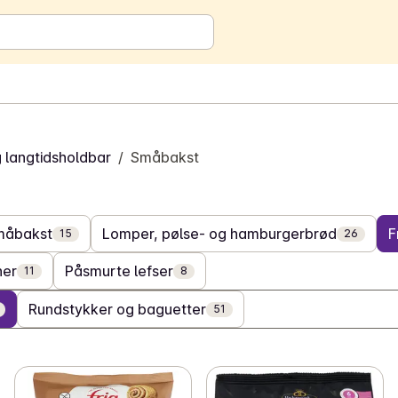
g langtidsholdbar
/
Småbakst
måbakst
Lomper, pølse- og hamburgerbrød
F
15
26
ner
Påsmurte lefser
11
8
Rundstykker og baguetter
51