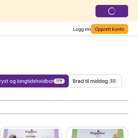
Logg inn
Opprett konto
ryst og langtidsholdbar
Brød til middag
119
32