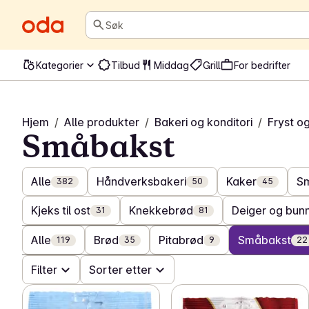
Søk
Kategorier
Tilbud
Middag
Grill
For bedrifter
Hjem
/
Alle produkter
/
Bakeri og konditori
/
Fryst o
Småbakst
Alle
Håndverksbakeri
Kaker
S
382
50
45
Kjeks til ost
Knekkebrød
Deiger og bun
31
81
Alle
Brød
Pitabrød
Småbakst
119
35
9
22
Filter
Sorter etter