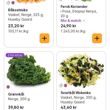
Fersk Koriander
Råkostmiks
i Pose, Etiopia/ Kenya,
Vasket, Norge, 225 g,
20 g
Huseby Gaard
Mix & match
23,20 kr
24,90 kr
103,11 kr /kg
1 245,00 kr /kg
2 for 65 kr
Svartkål Wokmiks
Grønnkål
Vasket, Norge, 200 g,
Norge, 200 g
Huseby Gaard
39,80 kr
43,60 kr