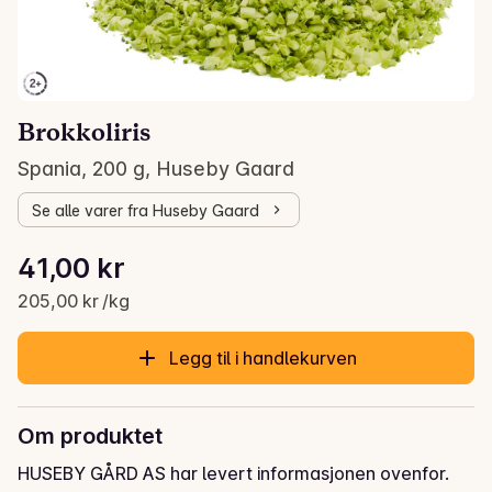
Brokkoliris
Spania, 200 g, Huseby Gaard
Se alle varer fra Huseby Gaard
Stykkpris: 205,00 kr /kg
41,00 kr
Gjeldende pris er: 41,00 kr
205,00 kr /kg
Legg til i handlekurven
Om produktet
HUSEBY GÅRD AS har levert informasjonen ovenfor.