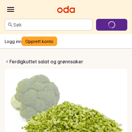
Søk
Logg inn
Opprett konto
okkoliris
Ferdigkuttet salat og grønnsaker