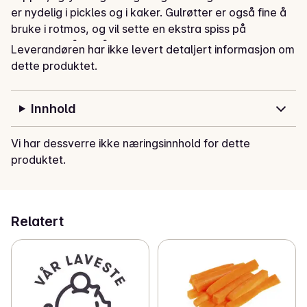
er nydelig i pickles og i kaker. Gulrøtter er også fine å 
bruke i rotmos, og vil sette en ekstra spiss på 
potetmos både på smak og farge. Den passer til det 
Leverandøren har ikke levert detaljert informasjon om
meste.
dette produktet.
Innhold
Vi har dessverre ikke næringsinnhold for dette
produktet.
Relatert