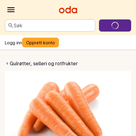
Søk
Logg inn
Opprett konto
øtter vasket
Gulrøtter, selleri og rotfrukter