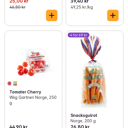
25,00 kr
39,40 kr
46,80 kr
49,25 kr /kg
4 for 69 kr
Tomater Cherry
Wiig Gartneri Norge, 250
g
Snacksgulrot
Norge, 200 g
44,90 kr
26,80 kr