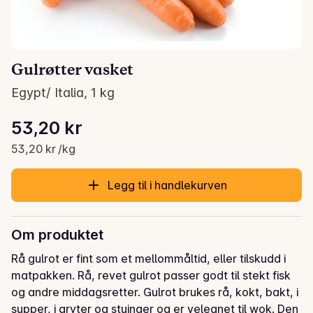
Gulrøtter vasket
Egypt/ Italia, 1 kg
Stykkpris: 53,20 kr /kg
53,20 kr
Gjeldende pris er: 53,20 kr
53,20 kr /kg
Legg til i handlekurven
Om produktet
Rå gulrot er fint som et mellommåltid, eller tilskudd i 
matpakken. Rå, revet gulrot passer godt til stekt fisk 
og andre middagsretter. Gulrot brukes rå, kokt, bakt, i 
supper, i gryter og stuinger og er velegnet til wok. Den 