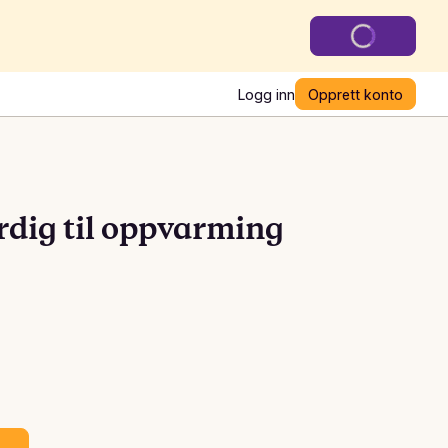
Logg inn
Opprett konto
rdig til oppvarming