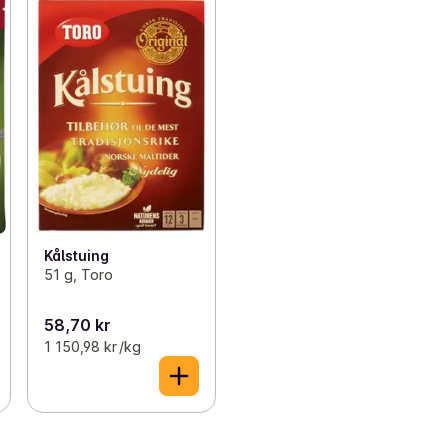
Kålstuing
51 g, Toro
58,70 kr
1 150,98 kr /kg