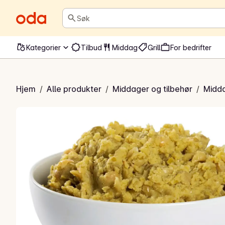
Søk
Kategorier
Tilbud
Middag
Grill
For bedrifter
Ferdig til oppvarming
Hjem
/
Alle produkter
/
Middager og tilbehør
/
Midda