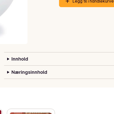
Legg til i handlekurv
Innhold
Næringsinnhold