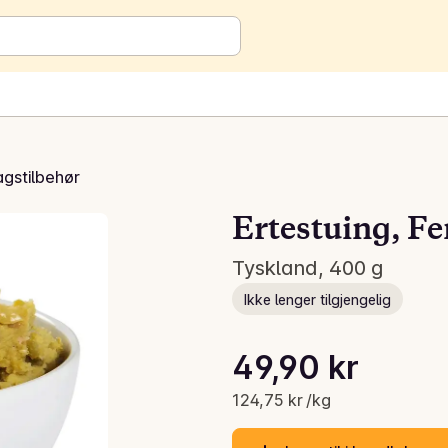
gstilbehør
Ertestuing, Fe
Tyskland, 400 g
Ikke lenger tilgjengelig
Stykkpris: 124,75 kr /kg
49,90 kr
Gjeldende pris er: 49,90 kr
124,75 kr /kg