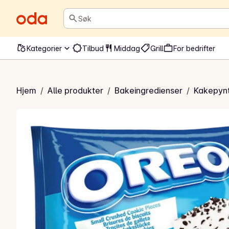
Søk
Kategorier
Tilbud
Middag
Grill
For bedrifter
 knust kjeks
Hjem
/
Alle produkter
/
Bakeingredienser
/
Kakepynt