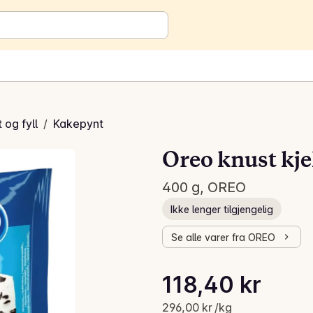
 og fyll
/
Kakepynt
Oreo knust kj
400 g, OREO
Ikke lenger tilgjengelig
Se alle varer fra OREO
Stykkpris: 296,00 kr /kg
118,40 kr
Gjeldende pris er: 118,40 kr
296,00 kr /kg