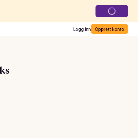
Logg inn
Opprett konto
eks