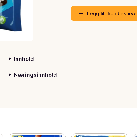
Legg til i handlekurv
Innhold
Næringsinnhold