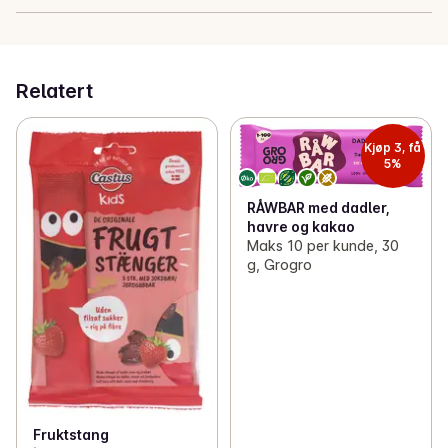
Relatert
Kjøp 3, få
5%
RÅWBAR med dadler,
havre og kakao
Maks 10 per kunde, 30
g, Grogro
Fruktstang