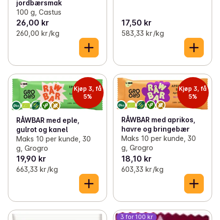
jordbærsmak
100 g, Castus
26,00 kr
17,50 kr
260,00 kr /kg
583,33 kr /kg
Kjøp 3, få
Kjøp 3, få
5%
5%
RÅWBAR med aprikos,
RÅWBAR med eple,
havre og bringebær
gulrot og kanel
Maks 10 per kunde, 30
Maks 10 per kunde, 30
g, Grogro
g, Grogro
19,90 kr
18,10 kr
663,33 kr /kg
603,33 kr /kg
3 for 100 kr