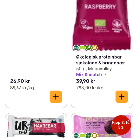
Økologisk proteinbar
sjokolade & bringebær
50 g, Moonvalley
Mix & match
26,90 kr
39,90 kr
89,67 kr /kg
798,00 kr /kg
Kjøp 3, få
5%