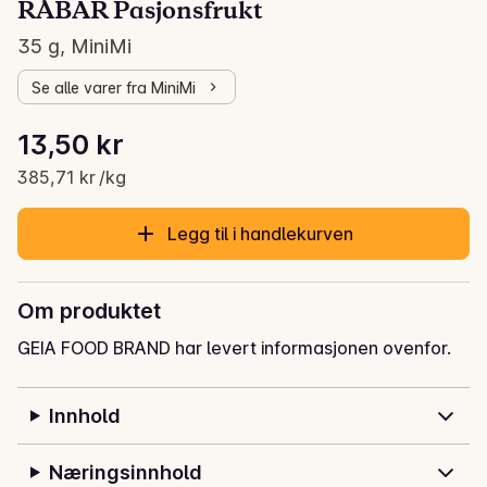
RÅBAR Pasjonsfrukt
35 g, MiniMi
Se alle varer fra MiniMi
Stykkpris: 385,71 kr /kg
13,50 kr
Gjeldende pris er: 13,50 kr
385,71 kr /kg
Legg til i handlekurven
Om produktet
GEIA FOOD BRAND har levert informasjonen ovenfor.
Innhold
Næringsinnhold