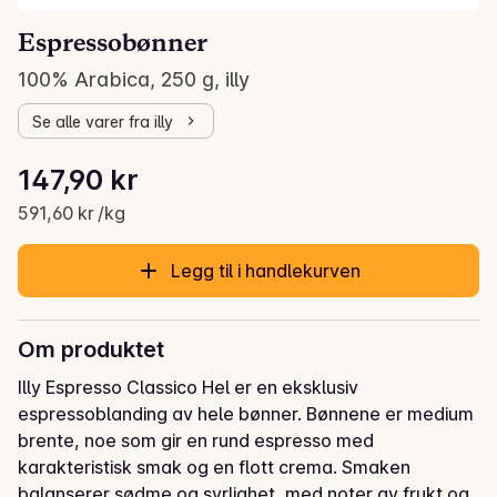
Espressobønner
100% Arabica, 250 g, illy
Se alle varer fra illy
Stykkpris: 591,60 kr /kg
147,90 kr
Gjeldende pris er: 147,90 kr
591,60 kr /kg
Legg til i handlekurven
Om produktet
Illy Espresso Classico Hel er en eksklusiv 
espressoblanding av hele bønner. Bønnene er medium 
brente, noe som gir en rund espresso med 
karakteristisk smak og en flott crema. Smaken 
balanserer sødme og syrlighet, med noter av frukt og 