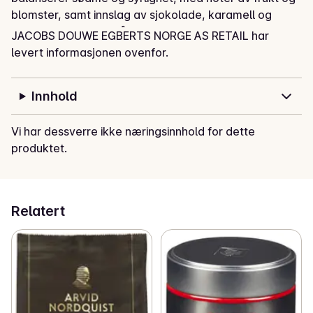
blomster, samt innslag av sjokolade, karamell og 
honning. Kaffen består av 100 % Arabica-bønner fra 
JACOBS DOUWE EGBERTS NORGE AS RETAIL har
det anerkjente merket illy, og representerer espresso 
levert informasjonen ovenfor.
av ypperste kvalitet.
Innhold
Vi har dessverre ikke næringsinnhold for dette
produktet.
Relatert